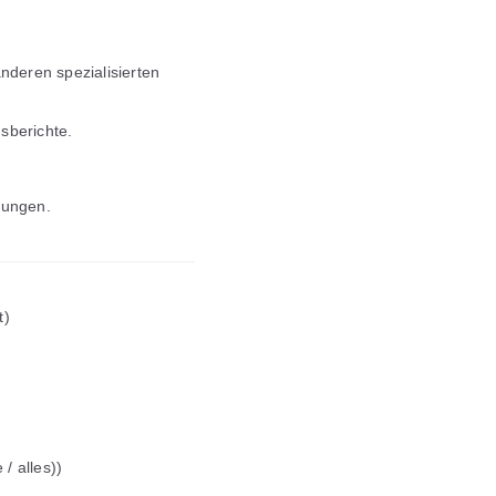
nderen spezialisierten
sberichte.
rungen.
t)
/ alles))