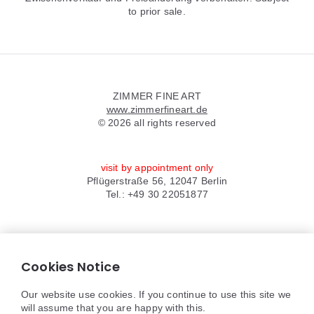
to prior sale.
Widgets
ZIMMER FINE ART
www.zimmerfineart.de
© 2026 all rights reserved
visit by appointment only
Pflügerstraße 56, 12047 Berlin
Tel.: +49 30 22051877
Anfrage via WhatsApp
anfrage@zimmerfineart.de
Cookies Notice
Impressum/Datenschutz
Our website use cookies. If you continue to use this site we
will assume that you are happy with this.