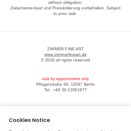
without obligation.
Zwischenverkauf und Preisänderung vorbehalten. Subject
to prior sale.
Widgets
ZIMMER FINE ART
www.zimmerfineart.de
© 2026 all rights reserved
visit by appointment only
Pflügerstraße 56, 12047 Berlin
Tel.: +49 30 22051877
Anfrage via WhatsApp
anfrage@zimmerfineart.de
Cookies Notice
Impressum/Datenschutz