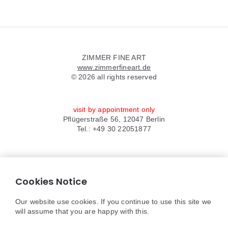
Widgets
ZIMMER FINE ART
www.zimmerfineart.de
© 2026 all rights reserved
visit by appointment only
Pflügerstraße 56, 12047 Berlin
Tel.: +49 30 22051877
Anfrage via WhatsApp
anfrage@zimmerfineart.de
Cookies Notice
Impressum/Datenschutz
Our website use cookies. If you continue to use this site we
will assume that you are happy with this.